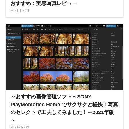
おすすめ：実感写真レビュー
2021
-
10
-
23
～おすすめ画像管理ソフト～SONY
PlayMemories Home でサクサクと軽快！写真
のセレクトで工夫してみました！～2021年版
～
2021
-
07
-
04