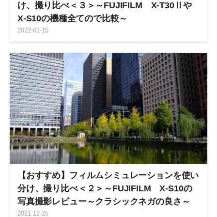
け、撮り比べ＜３＞～FUJIFILM X-T30Ⅱや
X-S10の機種全てので比較～
2022
-
01
-
15
【おすすめ】フィルムシミュレーションを使い
分け、撮り比べ＜２＞～FUJIFILM X-S10の
写真撮影レビュー～クラシックネガの良さ～
2021
-
12
-
25