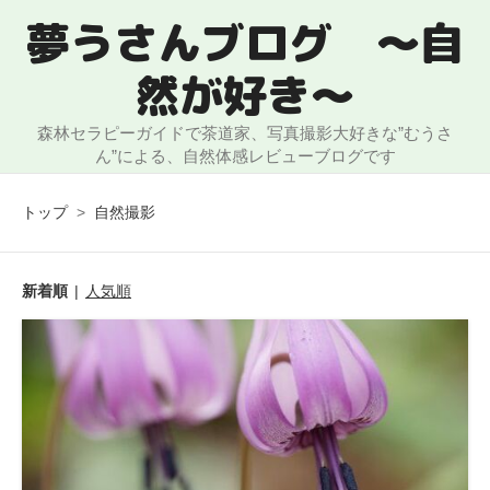
夢うさんブログ ～自
然が好き～
森林セラピーガイドで茶道家、写真撮影大好きな”むうさ
ん”による、自然体感レビューブログです
トップ
>
自然撮影
新着順
人気順