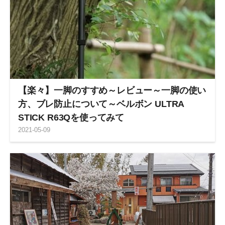
【楽々】一脚のすすめ～レビュー～一脚の使い
方、ブレ防止について～ベルボン ULTRA
STICK R63Qを使ってみて
2021
-
05
-
09