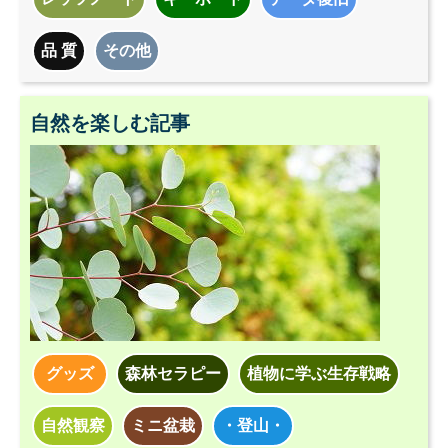
品 質
その他
自然を楽しむ記事
グッズ
森林セラピー
植物に学ぶ生存戦略
自然観察
ミニ盆栽
・登山・