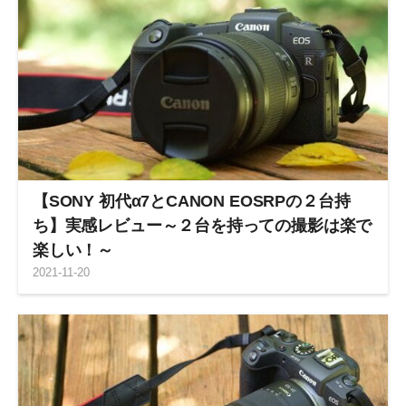
【SONY 初代α7とCANON EOSRPの２台持
ち】実感レビュー～２台を持っての撮影は楽で
楽しい！～
2021
-
11
-
20